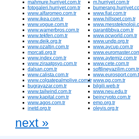
mahmure.hurriyet.com.tr
m.hurriyet.com.tr
fotogaleri.hurriyet.com.tr
bumerang.hurriyet.co
www.alfaromeo.com.tr
www.fiat.com.tr
www.ikea.com.tr
www.hillspet.com.tr
www.vogue.com.tr
www.messteknoloji.or
www.warnerbros.com.tr
garantibbva.com.tr
www.tekfen.com.tr
www.pcworld.com.tr
www.deik.org.tr
www.undp.org.tr
www.ozaltin.com.tr
www.aycup.com.tr
morcati.org.tr
www.euromaster.com
www.index.com.tr
www.aytemiz.com.tr
www.ziraatgsyo.com.tr
www.cete.com.tr
dalsan.com.tr
softlineyazilim.com.tr
www.calista.com.tr
www.eurosport.com.t
www.colgatepalmolive.com.tr
www.pg.com.tr
bugrayazar.com.tr
bilgili.web.tr
www.tailwind.com.tr
www.neu.edu.tr
www.kapital.com.tr
beincrypto.com.tr
www.agos.com.tr
emo.org.tr
inetd.org.tr
oleyis.org.tr
next »