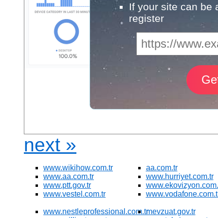
If your site can be
register
next »
www.wikihow.com.tr
aa.com.tr
www.aa.com.tr
www.hurriyet.com.tr
www.ptt.gov.tr
www.ekovizyon.com.
www.vestel.com.tr
www.vodafone.com.t
www.nestleprofessional.com.tr
mevzuat.gov.tr