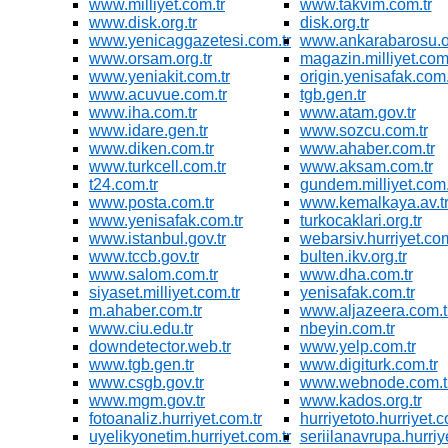
www.milliyet.com.tr
www.takvim.com.tr
www.disk.org.tr
disk.org.tr
www.yenicaggazetesi.com.tr
www.ankarabarosu.or
www.orsam.org.tr
magazin.milliyet.com.
www.yeniakit.com.tr
origin.yenisafak.com.
www.acuvue.com.tr
tgb.gen.tr
www.iha.com.tr
www.atam.gov.tr
www.idare.gen.tr
www.sozcu.com.tr
www.diken.com.tr
www.ahaber.com.tr
www.turkcell.com.tr
www.aksam.com.tr
t24.com.tr
gundem.milliyet.com.
www.posta.com.tr
www.kemalkaya.av.t
www.yenisafak.com.tr
turkocaklari.org.tr
www.istanbul.gov.tr
webarsiv.hurriyet.com
www.tccb.gov.tr
bulten.ikv.org.tr
www.salom.com.tr
www.dha.com.tr
siyaset.milliyet.com.tr
yenisafak.com.tr
m.ahaber.com.tr
www.aljazeera.com.t
www.ciu.edu.tr
nbeyin.com.tr
downdetector.web.tr
www.yelp.com.tr
www.tgb.gen.tr
www.digiturk.com.tr
www.csgb.gov.tr
www.webnode.com.t
www.mgm.gov.tr
www.kados.org.tr
fotoanaliz.hurriyet.com.tr
hurriyetoto.hurriyet.c
uyelikyonetim.hurriyet.com.tr
seriilanavrupa.hurriy